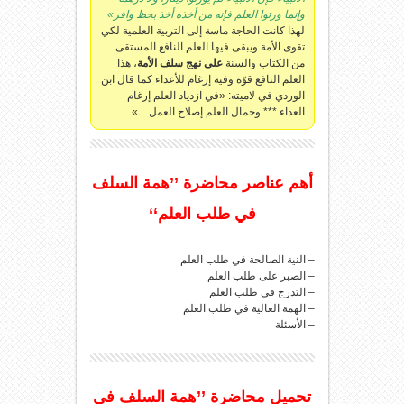
وإنما ورثوا العلم فإنه من أخذه أخذ بحظ وافر»
لهذا كانت الحاجة ماسة إلى التربية العلمية لكي
تقوى الأمة ويبقى فيها العلم النافع المستقى
من الكتاب والسنة
على نهج سلف الأمة
، هذا
العلم النافع قوّة وفيه إرغام للأعداء كما قال ابن
الوردي في لاميته: «في ازدياد العلم إرغام
العداء *** وجمال العلم إصلاح العمل…»
أهم عناصر محاضرة ’’همة السلف
في طلب العلم‘‘
– النية الصالحة في طلب العلم
– الصبر على طلب العلم
– التدرج في طلب العلم
– الهمة العالية في طلب العلم
– الأسئلة
تحميل محاضرة ’’همة السلف في