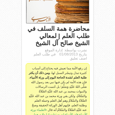
محاضرة همة السلف في
طلب العلم | لمعالي
الشيخ صالح آل الشيخ
نشرت بواسطة:
إدارة الموقع
بتاريخ 01/08/2013
في
طلب العلم
اضف تعليق
إن رفع الأمة مما تعيش فيه يحتاج إلى أسباب
كثيرة تبذل وتيسّر السبل لها،
ومن ذلك أن يكثر
طلبة العلم لشدة الحاجة اليوم إلى ورثة الأنبياء
،
فإن هذه الأمة لم يكن فيها نبي بعد رسول الله
صَلَّى اللهُ عَلَيْهِ وَسَلَّمَ؛ بل خُتمت الرسالات
والنبوات بمحمد بن عبد الله عَلَيْهِ الصَّلاَةُ
والسَّلاَمُ، ولكن بقي ورثة محمد بن عبد الله عَلَيْهِ
الصَّلاَةُ والسَّلاَمُ وهم أهل العلم وحملة العلم
وطلبة العلم، فإنهم أهل الوِراثة الحقيقة.وصحّ
عنه عَلَيْهِ الصَّلاَةُ والسَّلاَمُ أنه قال
«العلماء ورثة
الأنبياء فإن الأنبياء لم يورثوا دينارا ولا درهما