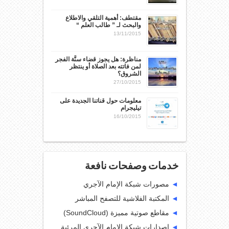
مقتطف: أهمية التلقي والاطلاع
والبحث لـ ” طالب العلم “
13/11/2015
مناظرة: هل يجوز قضاء سنَّة الفجر
لمن فاتته بعد الصلاة أو ينتظر
الشروق؟
27/10/2015
معلومات حول قناتنا الجديدة على
تيليجرام
16/10/2015
خدمات وصفحات نافعة
◄
مصورات شبكة الإمام الآجري
◄
المكتبة الفلاشية للتصفح المباشر
◄
مقاطع صوتية مميزة (SoundCloud)
◄
إصدارات شبكة الإمام الآجري المرئية