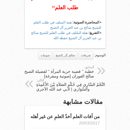
طلب العلم‘‘
•
المحاضرة الصوتية:
همة السلف في طلب العلم
للشيخ صالح بن عبد العزيز آل الشيخ
•
التفريغ:
همّة السّلف في طلب العلم للشيخ صالح
بن عبد العزيز آل الشيخ حفظه الله
الوسوم :
تفريغات
صالح_آل_الشيخ
صوتيات
السابق:
خطبة ’’ قضية حرية المرأة ‘‘ لفضيلة الشيخ
صالح الفوزان [صوتية ومفرغة]
التالي:
النَّجْمُ السَّارِي فِي حُكْمِ الصَلاَةِ بَيْنَ الأَعْمِدَةِ
والسَّوَارِي | لأبي عبد الله الآجري
مقالات مشابهة
من آفات العلم أخذُ العلمِ عن غير أهله
20/03/2017