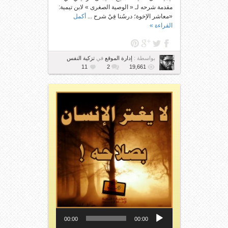
مقدمة شرحه لـ « الوصية الصغرى » لابن تيمية:
«معاشر الإخوة؛ درسُنا فِيْ شرح ...
أكمل
القراءة »
بواسطة :
إدارة الموقع
في
تزكية النفس
11
2
19,661
مشغل
الصوت
00:00
00:00