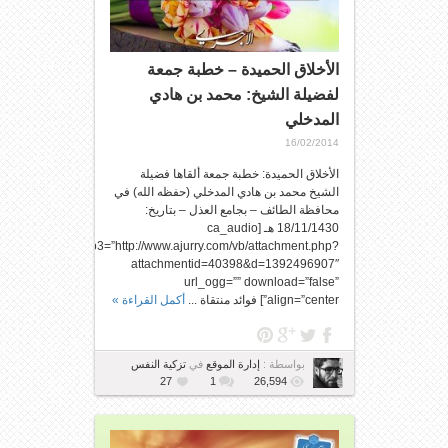
الأخلاق الحميدة – خطبة جمعة
لفضيلة الشيخ: محمد بن هادي
المدخلي
16/02/2014
الأخلاق الحميدة: خطبة جمعة ألقاها فضيلة
الشيخ محمد بن هادي المدخلي (حفظه الله) في
محافظة الطائف – بجامع العذل – بتاريخ:
18/11/1430 هـ [ca_audio
url_mp3=”http://www.ajurry.com/vb/attachment.php?
attachmentid=40398&d=1392496907″
url_ogg=”” download=”false”
align=”center”] فوائد منتقاة ...
أكمل القراءة »
بواسطة :
إدارة الموقع
في
تزكية النفس
27
1
26,594