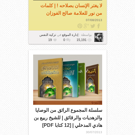
لا يغتر الإنسان بصلاحه ! | كلمات
من نور للعلامة صالح الفوزان
07/08/2013
بواسطة :
إدارة الموقع
في
تزكية النفس
19
0
15,191
سلسلة المجموع الرائق من الوصايا
والزهديات والرقائق | للشيخ ربيع بن
هادي المدخلي | [12 كتابا PDF]
30/07/2013