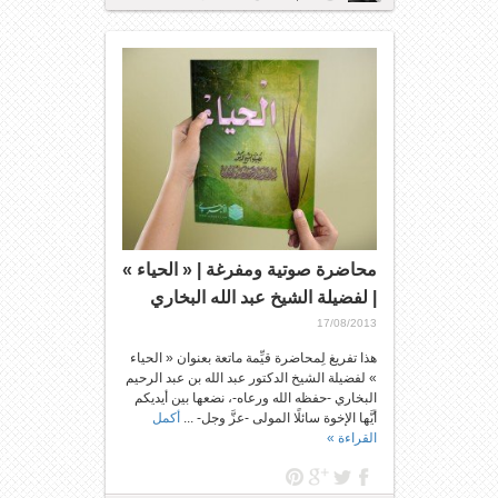
محاضرة صوتية ومفرغة | « الحياء »
| لفضيلة الشيخ عبد الله البخاري
17/08/2013
هذا تفريغ لِمحاضرة قيِّمة ماتعة بعنوان « الحياء
» لفضيلة الشيخ الدكتور عبد الله بن عبد الرحيم
البخاري -حفظه الله ورعاه-، نضعها بين أيديكم
أيَّها الإخوة سائلًا المولى -عزَّ وجل- ...
أكمل
القراءة »