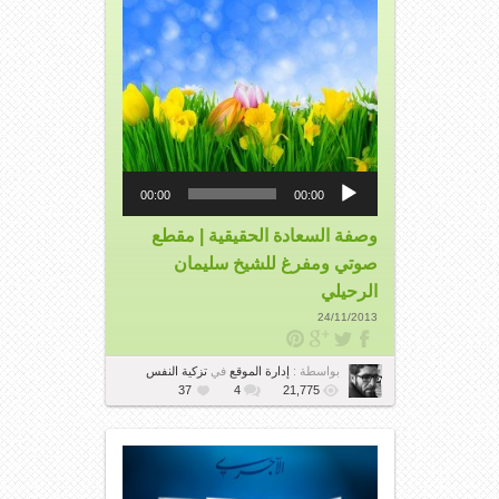
مشغل
الصوت
00:00
00:00
وصفة السعادة الحقيقية | مقطع
صوتي ومفرغ للشيخ سليمان
الرحيلي
24/11/2013
بواسطة :
إدارة الموقع
في
تزكية النفس
37
4
21,775