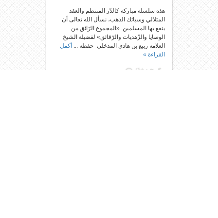
هذه سلسلة مباركة كالدّر المنتظم والعقد
المتلالي وسبائك الذهب، نسأل الله تعالى أن
ينفع بها المسلمين: «المجموع الرّائق من
الوصايا والزّهديات والرّقائق» لفضيلة الشيخ
العلامة ربيع بن هادي المدخلي -حفظه ...
أكمل
القراءة »
بواسطة :
إدارة الموقع
في
تزكية النفس
6
0
20,691
[تفريغ] الاجتهاد في الطاعات في
شهر رمضان | فضيلة الشيخ عبيد