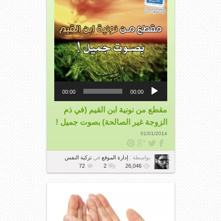
مشغل
الصوت
00:00
00:00
مقطع من نونية ابن القيم (في ذم
الزوجة غير الصالحة) بصوت جميل !
01/01/2014
بواسطة :
إدارة الموقع
في
تزكية النفس
72
2
26,046