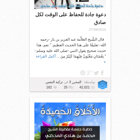
دعوة جادة للحفاظ على الوقت لكل
صادق
27/09/2014
قال الشَّيخ العلاَّمة عبد العزيز بن باز -رحمه
الله- تعليقًا على هذا الحديث العظيم: ” نعم، هذا
حديث صحيح يقول النبي -صلى الله عليه وسلم-:
” نِعْمَتَانِ مَغْبُونٌ فِيْهِمَا كَثِيْرٌ مِنَ ...
أكمل القراءة
»
بواسطة :
المحرر 3
في
تزكية النفس
182
25
42,021