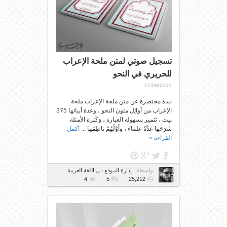
تسجيل صوتي لمتن ملحة الإعراب
للحريري في النحو
17/08/2013
نبذة مختصرة عن متن ملحة الإعراب ملحة
الإعراب من أوائِل متون النحو ، وعدة أبياتها 375
بيت ، تَتَميز بسهولة العبارة ، وَكَثرة الأمثلة.
شَرَحَها عدَّةُ علماءَ ، وأَوَّلُهُمْ ناظِمُها ...
أكمل
القراءة »
بواسطة :
إدارة الموقع
في
اللغة العربية
4
5
25,212