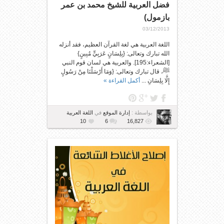
فضل العربية للشيخ محمد بن عمر
بازمول)
03/12/2013
اللغة العربية هي لغة القرآن العظيم، فقد أنزله
الله تبارك وتعالى: {بِلِسَانٍ عَرَبِيٍّ مُبِينٍ}
[الشعراء:195]. والعربية هي لسان قوم النبي
ﷺ، قال تبارك وتعالى: {وَمَا أَرْسَلْنَا مِنْ رَسُولٍ
إِلَّا بِلِسَانِ ...
أكمل القراءة »
بواسطة :
إدارة الموقع
في
اللغة العربية
10
6
16,827