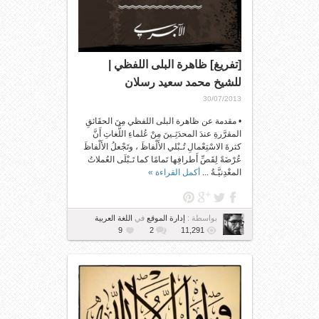
[تفريغ] ظاهرة البلى اللفظي |
للشيخ محمد سعيد رسلان
30/07/2013
• مقدمة عن ظاهرة البلى اللفظي مِنَ الحقَائقِ
المقرَّرةِ عندَ المحدَثِـينَ مِنْ عُلماءِ اللُّغاتِ أَنَّ
كثرةَ الاسْتِعْمالِ تُـبْلي الأَلْفاظَ ، وتَجْعلُ الأَلْفاظَ
عُرْضَةً لِقَصِّ أَطرافِها تَمامًا كما تَـبْلَى العُملاتُ
المعْدِنيَّـةُ ...
أكمل القراءة »
بواسطة :
إدارة الموقع
في
اللغة العربية
9
2
11,291