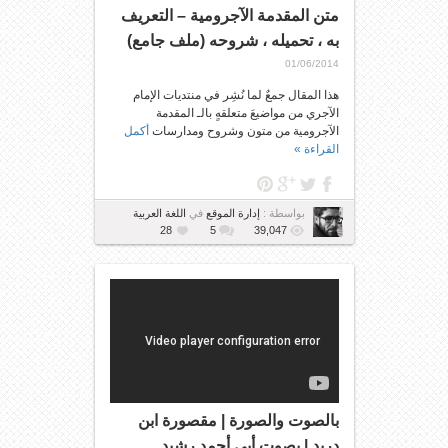
متن المقدمة الآجرومية – التعريف
به ، تحميله ، شروحه (ملف جامع)
01/06/2014
هذا المقال جمعٌ لما نُشِر في منتديات الإمام
الآجري من مواضيعَ متعلقهٍ بالـ المقدمة
الآجرومية من متون وشروح ومدارسات
أكمل
القراءة »
بواسطة :
إدارة الموقع
في
اللغة العربية
28
5
39,047
بالصوت والصورة | مقصورة ابن
دريد | بصوت أبي أحمد رشيد