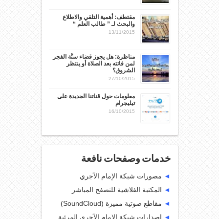
مقتطف: أهمية التلقي والاطلاع
والبحث لـ ” طالب العلم “
13/11/2015
مناظرة: هل يجوز قضاء سنَّة الفجر
لمن فاتته بعد الصلاة أو ينتظر
الشروق؟
27/10/2015
معلومات حول قناتنا الجديدة على
تيليجرام
16/10/2015
خدمات وصفحات نافعة
◄
مصورات شبكة الإمام الآجري
◄
المكتبة الفلاشية للتصفح المباشر
◄
مقاطع صوتية مميزة (SoundCloud)
◄
إصدارات شبكة الإمام الآجري المرئية