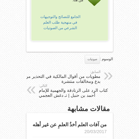
من هنا:
الجامع للنصائح والتوجيهات
في منهجية طلب العلم
الشرعي من الصوتيات
الوسوم :
صوتيات
السابق:
مطويات من أقوال المالكية في التحذير من
بدع ومخالفات منتشرة
التالي:
كتاب الرد على الزنادقة والجهمية للإمام
أحمد بن حنبل | تـ دغش العجمي
مقالات مشابهة
من آفات العلم أخذُ العلمِ عن غير أهله
20/03/2017