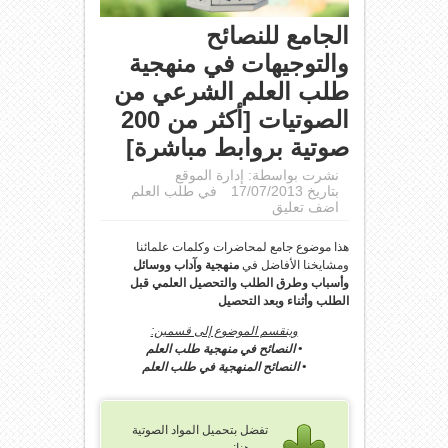
الجامع للنصائح
والتوجيهات في منهجية
طلب العلم الشرعي من
الصوتيات [أكثر من 200
صوتية بروابط مباشرة]
نشرت بواسطة:
إدارة الموقع
بتاريخ 17/07/2013
في
طلب العلم
اضف تعليق
هذا موضوع جامع لمحاضرات وكلمات علمائنا
ومشايخنا الأفاضل في
منهجية وآداب ووسائل
وأسباب وطرق الطلب والتحصيل العلمي قبل
الطلب وأثناء وبعد التحصيل
وينقسم الموضوع إلى قسمين:
• النصائح في منهجية طلب العلم
• النصائح المنهجية في طلب العلم
تفضل بتحميل المواد الصوتية