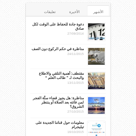
الأشهر
الأخيرة
تعليقات
الوسوم
دعوة جادة للحفاظ على الوقت لكل
صادق
27/09/2014
مناظرة في حكم الركوع دون الصف
24/11/2015
مقتطف: أهمية التلقي والاطلاع
والبحث لـ ” طالب العلم “
13/11/2015
مناظرة: هل يجوز قضاء سنَّة الفجر
لمن فاتته بعد الصلاة أو ينتظر
الشروق؟
27/10/2015
معلومات حول قناتنا الجديدة على
تيليجرام
16/10/2015