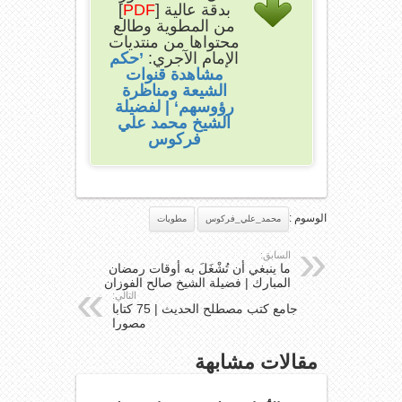
بدقة عالية [
PDF
]
من المطوية وطالع
محتواها من منتديات
الإمام الآجري:
’حكم
مشاهدة قنوات
الشيعة ومناظرة
رؤوسهم‘ | لفضيلة
الشيخ محمد علي
فركوس
الوسوم :
محمد_علي_فركوس
مطويات
السابق:
ما ينبغي أن تُشْغَلَ به أوقات رمضان
المبارك | فضيلة الشيخ صالح الفوزان
التالي:
جامع كتب مصطلح الحديث | 75 كتابا
مصورا
مقالات مشابهة