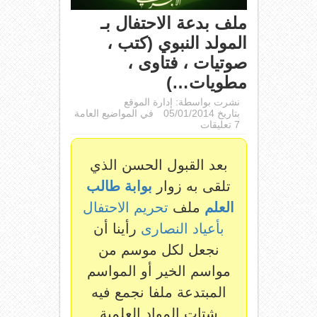
ملف بدعة الاحتفال بـ
المولد النبوي (كتب ،
صوتيات ، فتاوى ،
مطويات…)
نشرت بواسطة:
إدارة الموقع
بتاريخ 05/01/2014
في
المواضيع العامة
7 تعليقات
بعد القبول الحسن الذي
تلقى به زوار
بوابة طالب
العلم
ملف
تحريم الاحتفال
بأعياد النصارى
رأينا أن
نجعل لكل موسم من
مواسم الخير أو المواسم
المبتدعة ملفا نجمع فيه
شتات المواد العلمية