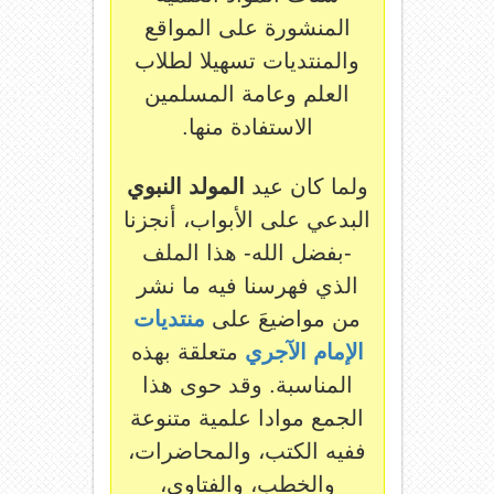
المنشورة على المواقع
والمنتديات تسهيلا لطلاب
العلم وعامة المسلمين
الاستفادة منها.
ولما كان عيد
المولد النبوي
البدعي على الأبواب، أنجزنا
-بفضل الله- هذا الملف
الذي فهرسنا فيه ما نشر
من مواضيعَ على
منتديات
الإمام الآجري
متعلقة بهذه
المناسبة. وقد حوى هذا
الجمع موادا علمية متنوعة
ففيه الكتب، والمحاضرات،
والخطب، والفتاوى،