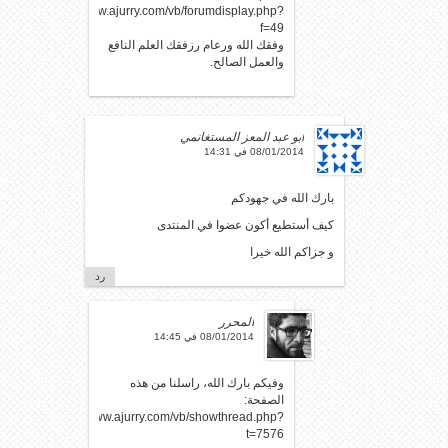
http://www.ajurry.com/vb/forumdisplay.php?
f=49
وفقك الله ورعام رزفقك العلم النافع
والعمل الصالح.
أبو عبد المعز المستغانمي
08/01/2014 في 14:31
بارك الله في جهودكم
كيف أستطيع أكون عضوا في المنتدى
و جزاكم الله خيرا
رد
المحرر
08/01/2014 في 14:45
وفيكم بارك الله، راسلنا من هذه
الصفحة:
http://www.ajurry.com/vb/showthread.php?
t=7576