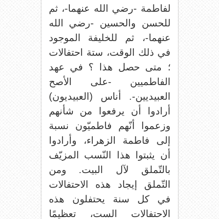
لفاطمة -رضي الله عنهما-، ثم
للحسن والحسين -رضي الله
عنهما-، ثم للخليفة الموجود
في ذلك الوقت، ستة احتفالات
؛ متى حصل هذا ؟ في عهد
الفاطميين -على الأصح
العبيديين-. أناس (العبيديون)
أرادوا أن يرفعوا من شأنهم
وزعموا أنّهم فاطميّون نسبة
إلى فاطمة الزهراء، وأرادوا
أن يثبتوا هذا النّسب المزيّف
بالتّملق لآل البيت. ومن
التّملق إيجاد هذه الاحتفالات
في كل سنة يحتفلون هذه
الاحتفالات الست، تعظيمًا