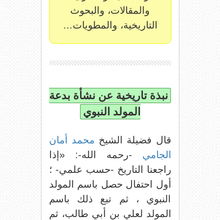
والمقالات، والبحوث
التاريخية، والمطويات…
نبذة تاريخية عن نشأة بدعة
المولد النبوي
قال فضيلة الشيخ
محمد أمان
الجامي
-رحمه الله-: «إذا
راجعنا التاريخ -حسب علمي- ؛
أول احتفال حصل باسم المولد
النبوي ، ثم تبع ذلك باسم
المولد لعلي بن أبي طالب، ثم