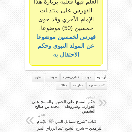
العلم فيها فعليه بزيارة هذا
الفهرس على منتديات
الإمام الآجري وقد حوى
خمسين (50) موضوعا:
فهرس لخمسين موضوعا
عن المولد النبوي وحكم
الاحتفال به
الوسوم :
بحوث
خطب_منبرية
صوتيات
فتاوى
كتب_مصورة
مطويات
مقالات
السابق:
حكم المسح على الخفين والمسح على
الجوارب وشروطه – محمد بن صالح
العثيمين
التالي:
كتاب “شرح شمائل النبي ﷺ” للإمام
الترمذي – شرح الشيخ عبد الرزاق البدر