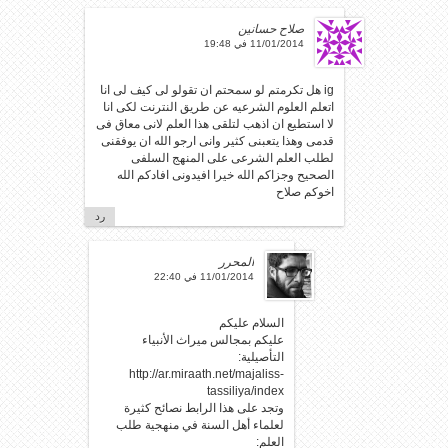
صلاح حسانين
11/01/2014 في 19:48
ig هل تكرمتم لو سمحتم ان تقولو لى كيف لى انا
اتعلم العلوم الشرعيه عن طريق النترنت لكى انا
لا استطيع ان اذهب لتلقى هذا العلم لانى معاق فى
قدمى وهذا يتعبنى كثير وانى ارجو الله ان يوفقنى
لطلب العلم الشرعى على المنهج السلفى
الصحيح وجزاكم الله خيرا افيدونى افادكم الله
اخوكم صلاح
رد
المحرر
11/01/2014 في 22:40
السلام عليكم
عليكم بمجالس ميراث الأنبياء
التأصيلية:
http://ar.miraath.net/majaliss-
tassiliya/index
وتجد على هذا الرابط نصائح كثيرة
لعلماء أهل السنة في منهجية طلب
العلم: