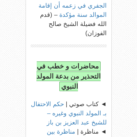
الجفري في زعمه أن إقامة
الموالد سنة مؤكدة
– (قدم
الله فضيلة الشيخ صالح
الفوزان)
محاضرات و خطب في
التحذير من بدعة المولد
النبوي
◄ كتاب صوتي |
حكم الاحتفال
بـ المولد النبوي وغيره –
للشيخ عبد العزيز بن باز
◄ مناظرة |
مناظرة بين