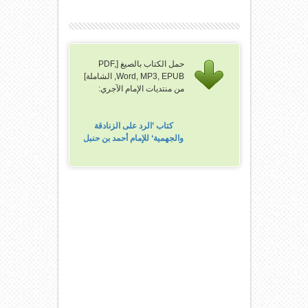
حمل الكتاب بالصيغ [PDF,
Word, MP3, EPUB, الشاملة]
من منتديات الإمام الآجري:
كتاب ’الرد على الزنادقة
والجهمية‘ للإمام أحمد بن حنبل