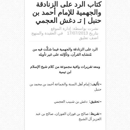
كتاب الرد على الزنادقة
والجهمية للإمام أحمد بن
حنبل | تـ دغش العجمي
نشرت بواسطة:
إدارة الموقع
بتاريخ 17/07/2013
في
العقيدة والمنهج
اضف تعليق
الرد على الزنادقة والجهمية فيما شكَّت فيه من
مُتشابه القرآن، وتأوَّلته على غير تأويله
ومعه تقريرات وافية مجموعة من كلام شيخ الإسلام
ابن تيمية
• تأليف:
إمام أهل السنة والجماعة أحمد بن محمد بن
حنبل
• تحقيق:
دغش بن شبيب العجمي
• تقريظ:
صالح بن فوزان الفوزان، صالح بن عبد
العزيز آل الشيخ