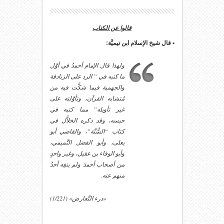
قالوا عن الكتاب
• قال شيخ الإسلام ابن تيميَّة:
ولهذا قال الإمام أحمدُ في أوَّل
ما كتبه في ” الرد على الزنادقة
والجهمية فيما شكَّت فيه من
مُتشابه القرآن، وتأوَّلته على
غير تأويله” مما كتبه في
حبسه، وقد ذكره الخلاَّل في
كتاب “السُّنَّة”، والقاضي أبو
يعلى، وأبو الفضل التَّميمي،
وأبو الوفاء بن عقيل، وغير واحدٍ
من أصحاب أحمدَ ولم ينفِه أحدٌ
منهم عنه.
«درء التَّعارض» (1/221)