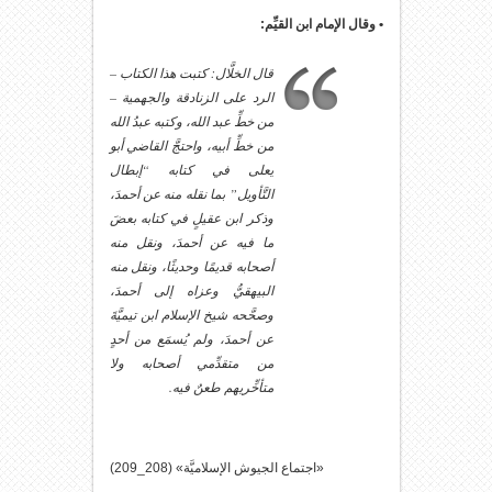
• وقال الإمام ابن القيِّم:
قال الخلَّال: كتبت هذا الكتاب –
الرد على الزنادقة والجهمية –
من خطِّ عبد الله، وكتبه عبدُ الله
من خطِّ أبيه، واحتجَّ القاضي أبو
يعلى في كتابه “إبطال
التَّأويل” بما نقله منه عن أحمدَ،
وذكر ابن عقيلٍ في كتابه بعضَ
ما فيه عن أحمدَ، ونقل منه
أصحابه قديمًا وحديثًا، ونقل منه
البيهقيُّ وعزاه إلى أحمدَ،
وصحَّحه شيخ الإسلام ابن تيميَّةَ
عن أحمدَ، ولم يُسمَع من أحدٍ
من متقدِّمي أصحابه ولا
متأخِّريهم طعنٌ فيه.
«اجتماع الجيوش الإسلاميَّة» (208_209)