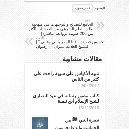
الوسوم :
كتب_مصورة
السابق:
الجامع للنصائح والتوجيهات في منهجية
طلب العلم الشرعي من الصوتيات [أكثر
من 200 صوتية بروابط مباشرة]
التالي:
تخميس قصيدة ” فأنا المقر بأنني وهابي ” |
للشيخ العلامة عمران آل رضوان
مقالات مشابهة
تنبيه الأكياس على شبهة راجت على
كثير من الناس
20/03/2017
كتاب مصور رسالة في عيد النصارى
لشيخ الإسلام ابن تيمية
15/12/2015
نصرة النبي ﷺ بين
الحماسة والدعاوى وبين