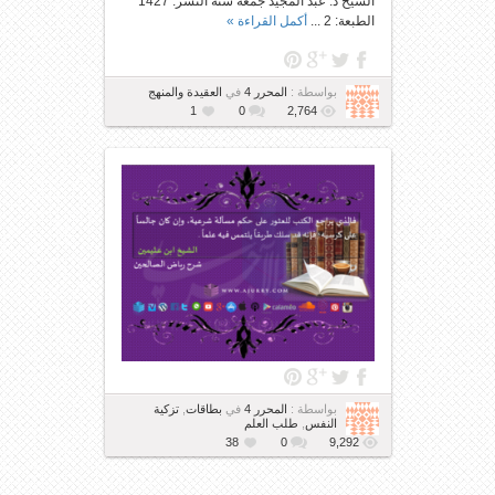
الشيخ د. عبد المجيد جمعة سنة النشر: 1427
الطبعة: 2 ...
أكمل القراءة »
بواسطة :
المحرر 4
في
العقيدة والمنهج
1
0
2,764
بواسطة :
المحرر 4
في
بطاقات
,
تزكية
النفس
,
طلب العلم
38
0
9,292