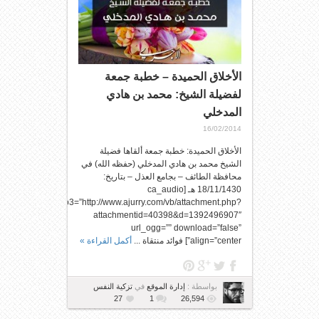
الأخلاق الحميدة – خطبة جمعة
لفضيلة الشيخ: محمد بن هادي
المدخلي
16/02/2014
الأخلاق الحميدة: خطبة جمعة ألقاها فضيلة
الشيخ محمد بن هادي المدخلي (حفظه الله) في
محافظة الطائف – بجامع العذل – بتاريخ:
18/11/1430 هـ [ca_audio
url_mp3=”http://www.ajurry.com/vb/attachment.php?
attachmentid=40398&d=1392496907″
url_ogg=”” download=”false”
align=”center”] فوائد منتقاة ...
أكمل القراءة »
بواسطة :
إدارة الموقع
في
تزكية النفس
27
1
26,594