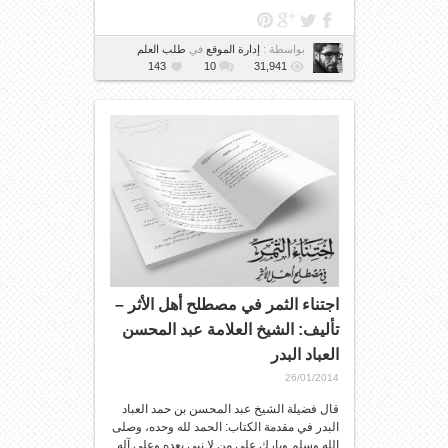
بواسطة :
إدارة الموقع
في
طلب العلم
143
10
31,941
اجتناء الثمر في مصطلح أهل الأثر –
تأليف: الشيخ العلامة عبد المحسن
العباد البدر
26/01/2014
قال فضيلة الشيخ عبد المحسن بن حمد العباد
البدر في مقدمة الكتاب: الحمد لله وحده، وصلى
الله وسلم وبارك على من لا نبي بعده وعلى آله