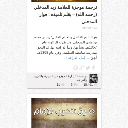
ترجمة موجزة للعلامة زيد المدخلي
(رحمه الله) – بقلم تلميذه : فواز
المدخلي
13/03/2014
هو الشيخ الفاضل والعالم الجليل: زيد بن محمد
بن هادى المدخلى. ولد بقرية الركوبة عام
1357هـ، نشأ بها، وبدأ الدراسة بها، ثم التحق
بمدرسة صامطة السلفية. وفي عام 1368هـ
لَحِقَ ...
أكمل القراءة »
بواسطة :
إدارة الموقع
في
السيرة والتاريخ
والتراجم
11
3
18,491