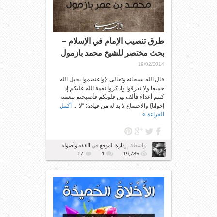
طرق تنصيب الإمام في الإسلام –
بحث مختصر للشيخ محمد بازمول
19/02/2014
قال الله سبحانه وتعالى: {واعتصموا بحبل الله
جميعا ولا تفرقوا واذكروا نعمة الله عليكم إذ
كنتم أعداءَ فألف بين قلوبكم فأصبحتم بنعمته
إخوانا} والاجتماع لا بد له من قيادة: “لا ...
أكمل
القراءة »
بواسطة :
إدارة الموقع
في
الفقه وأصوله
17
1
19,785