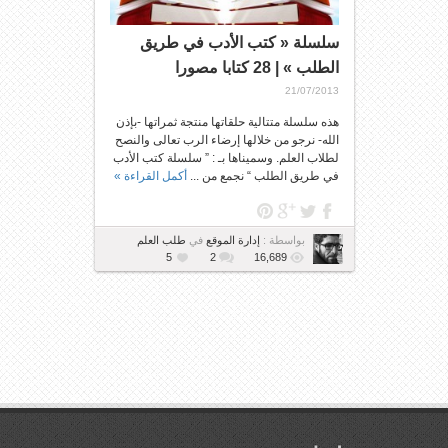
سلسلة « كتب الأدب في طريق
الطلب » | 28 كتابا مصورا
21/07/2013
هذه سلسلة متتالية حلقاتها منتجة ثمراتها -بإذن
الله- نرجو من خلالها إرضاء الرب تعالى والنصح
لطلاب العلم. وسميناها بـ : ” سلسلة كتب الأدب
في طريق الطلب “ نجمع من ...
أكمل القراءة »
بواسطة :
إدارة الموقع
في
طلب العلم
5
2
16,689