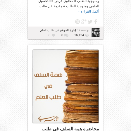
ومنهجية الطلب » محتوى قرص « التحصيل
العلمي ومنهجية الطلب » مقدمة عن طلب ...
أكمل القراءة »
بواسطة :
إدارة الموقع
في
طلب العلم
6
0
16,134
محاضرة همة السلف في طلب