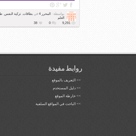
بواسطة :
المحرر 4
في
بطاقات
,
تزكية النفس
,
ط
العلم
38
0
9,291
روابط مفيدة
>>
التعريف بالموقع
>>
دليل المستخدم
>>
خارطة الموقع
>>
الباحث في المواقع السلفية